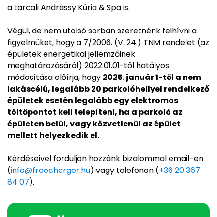
a tarcali Andrássy Kúria & Spa is.
Végül, de nem utolsó sorban szeretnénk felhívni a
figyelmüket, hogy a 7/2006. (V. 24.) TNM rendelet (az
épületek energetikai jellemzőinek
meghatározásáról) 2022.01.01-től hatályos
módosítása előírja, hogy
2025. január 1-től a nem
lakáscélú, legalább 20 parkolóhellyel rendelkező
épületek esetén legalább egy elektromos
töltőpontot kell telepíteni, ha a parkoló az
épületen belül, vagy közvetlenül az épület
mellett helyezkedik el.
Kérdéseivel forduljon hozzánk bizalommal email-en
(
info@freecharger.hu
) vagy telefonon (
+36 20 367
84 07
).