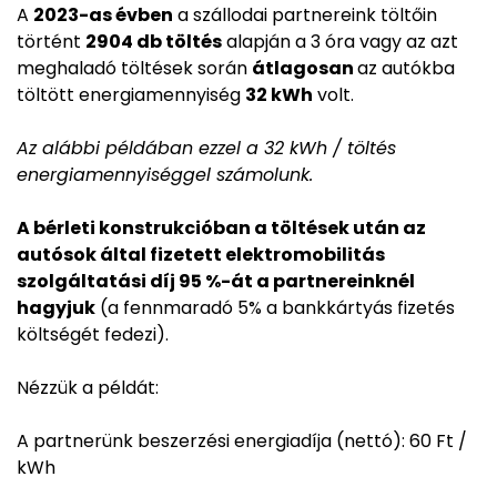
A
2023-as évben
a szállodai partnereink töltőin
történt
2904 db töltés
alapján a 3 óra vagy az azt
meghaladó töltések során
átlagosan
az autókba
töltött energiamennyiség
32 kWh
volt.
Az alábbi példában ezzel a 32 kWh / töltés
energiamennyiséggel számolunk.
A bérleti konstrukcióban a töltések után az
autósok által fizetett elektromobilitás
szolgáltatási díj 95 %-át a partnereinknél
hagyjuk
(a fennmaradó 5% a bankkártyás fizetés
költségét fedezi).
Nézzük a példát:
A partnerünk beszerzési energiadíja (nettó): 60 Ft /
kWh