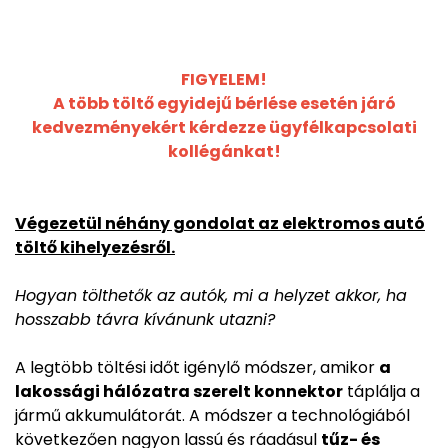
FIGYELEM!
A több töltő egyidejű bérlése esetén járó
kedvezményekért kérdezze ügyfélkapcsolati
kollégánkat!
Végezetül néhány gondolat az elektromos autó
töltő kihelyezésről.
Hogyan tölthetők az autók, mi a helyzet akkor, ha
hosszabb távra kívánunk utazni?
A legtöbb töltési időt igénylő módszer, amikor
a
lakossági hálózatra szerelt konnektor
táplálja a
jármű akkumulátorát. A módszer a technológiából
következően nagyon lassú és ráadásul
tűz- és