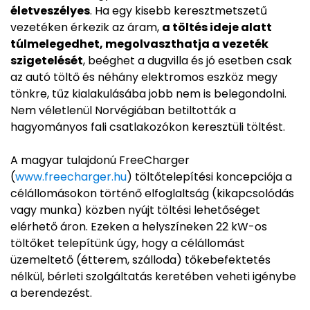
életveszélyes
. Ha egy kisebb keresztmetszetű
vezetéken érkezik az áram,
a töltés ideje alatt
túlmelegedhet, megolvaszthatja a vezeték
szigetelését
, beéghet a dugvilla és jó esetben csak
az autó töltő és néhány elektromos eszköz megy
tönkre, tűz kialakulásába jobb nem is belegondolni.
Nem véletlenül Norvégiában betiltották a
hagyományos fali csatlakozókon keresztüli töltést.
A magyar tulajdonú FreeCharger
(
www.freecharger.hu
) töltőtelepítési koncepciója a
célállomásokon történő elfoglaltság (kikapcsolódás
vagy munka) közben nyújt töltési lehetőséget
elérhető áron. Ezeken a helyszíneken 22 kW-os
töltőket telepítünk úgy, hogy a célállomást
üzemeltető (étterem, szálloda) tőkebefektetés
nélkül, bérleti szolgáltatás keretében veheti igénybe
a berendezést.