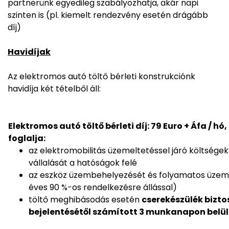
partnerünk egyedileg szabályozhatja, akár napi
szinten is (pl. kiemelt rendezvény esetén drágább
díj)
Havidíjak
Az elektromos autó töltő bérleti konstrukciónk
havidíja két tételből áll:
Elektromos autó töltő bérleti díj: 79 Euro + Áfa / 
foglalja:
az elektromobilitás üzemeltetéssel járó költsége
vállalását a hatóságok felé
az eszköz üzembehelyezését és folyamatos üze
éves 90 %-os rendelkezésre állással)
töltő meghibásodás esetén
cserekészülék bizto
bejelentésétől számított 3 munkanapon belül