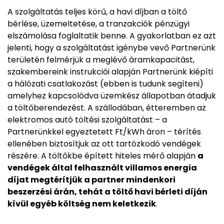
A szolgáltatás teljes körű, a havi díjban a töltő
bérlése, üzemeltetése, a tranzakciók pénzügyi
elszámolása foglaltatik benne. A gyakorlatban ez azt
jelenti, hogy a szolgáltatást igénybe vevő Partnerünk
területén felmérjük a meglévő áramkapacitást,
szakembereink instrukciói alapján Partnerünk kiépíti
a hálózati csatlakozást (ebben is tudunk segíteni)
amelyhez kapcsolódva üzemkész állapotban átadjuk
a töltőberendezést. A szállodában, étteremben az
elektromos autó töltési szolgáltatást – a
Partnerünkkel egyeztetett Ft/kWh áron – térítés
ellenében biztosítjuk az ott tartózkodó vendégek
részére. A töltőkbe épített hiteles mérő alapján
a
vendégek által felhasznált villamos energia
díjat megtérítjük a partner mindenkori
beszerzési árán, tehát a töltő havi bérleti díján
kívül egyéb költség nem keletkezik
.