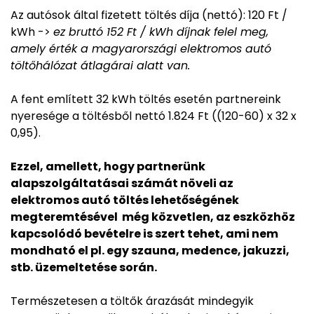
Az autósok által fizetett töltés díja (nettó): 120 Ft /
kWh ->
ez bruttó 152 Ft / kWh díjnak felel meg,
amely érték a magyarországi elektromos autó
töltőhálózat átlagárai alatt van.
A fent említett 32 kWh töltés esetén partnereink
nyeresége a töltésből nettó 1.824 Ft ((120-60) x 32 x
0,95).
Ezzel, amellett, hogy partnerünk
alapszolgáltatásai számát növeli az
elektromos autó töltés lehetőségének
megteremtésével még közvetlen, az eszközhöz
kapcsolódó bevételre is szert tehet, ami nem
mondható el pl. egy szauna, medence, jakuzzi,
stb. üzemeltetése során.
Természetesen a töltők árazását mindegyik