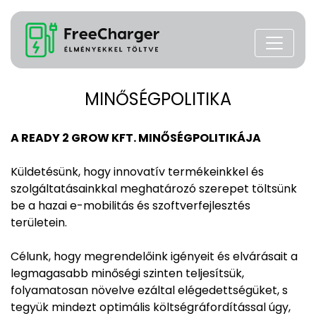
MINŐSÉGPOLITIKA
A READY 2 GROW KFT. MINŐSÉGPOLITIKÁJA
Küldetésünk, hogy innovatív termékeinkkel és
szolgáltatásainkkal meghatározó szerepet töltsünk
be a hazai e-mobilitás és szoftverfejlesztés
területein.
Célunk, hogy megrendelőink igényeit és elvárásait a
legmagasabb minőségi szinten teljesítsük,
folyamatosan növelve ezáltal elégedettségüket, s
tegyük mindezt optimális költségráfordítással úgy,