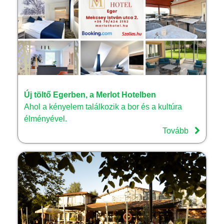
Új töltő Egerben, a Merlot Hotelben
Ahol a kényelem találkozik a bor és a kultúra
élményével.
Tovább