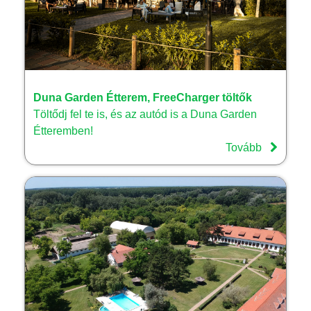
Duna Garden Étterem, FreeCharger töltők
Töltődj fel te is, és az autód is a Duna Garden
Étteremben!
Tovább