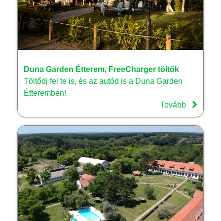
Duna Garden Étterem, FreeCharger töltők
Töltődj fel te is, és az autód is a Duna Garden
Étteremben!
Tovább