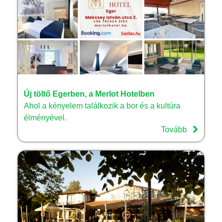
Új töltő Egerben, a Merlot Hotelben
Ahol a kényelem találkozik a bor és a kultúra
élményével.
Tovább