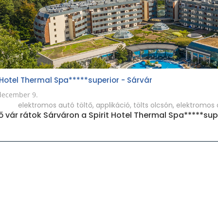
t Hotel Thermal Spa*****superior - Sárvár
december 9.
elektromos autó töltő
,
applikáció
,
tölts olcsón
,
elektromos 
tő vár rátok Sárváron a Spirit Hotel Thermal Spa*****sup