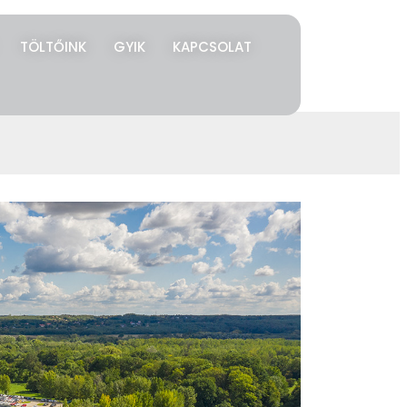
TÖLTŐINK
GYIK
KAPCSOLAT