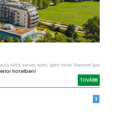
autó töltő
,
sárvár
,
spirit
,
Spirit Hotel Thermal Spa
erior hotelben!
TOVÁBB
1