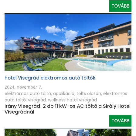
TOVÁBB
Hotel Visegrád elektromos autó töltők
2024. november 7.
elektromos autó töltő
,
applikáció
,
tölts olcsón
,
elektromos
autó töltő
,
visegrád
,
wellness hotel visegrád
Irány Visegrád! 2 db 11 kW-os AC töltő a Sirály Hotel
Visegrádnál
TOVÁBB