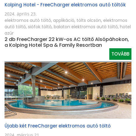
Kolping Hotel - FreeCharger elektromos autó töltők
2024. április 23.
elektromos autó töltő
,
applikáció
,
tölts olcsón
,
elektromos
autó töltő
,
siófok töltő
,
balaton elektromos autó töltő
,
hotel
azúr
2 db FreeCharger 22 kW-os AC töltő Alsópáhokon,
a Kolping Hotel Spa & Family Resortban
TOVÁBB
Újabb két FreeCharger elektromos autó töltő
2024. március 21.