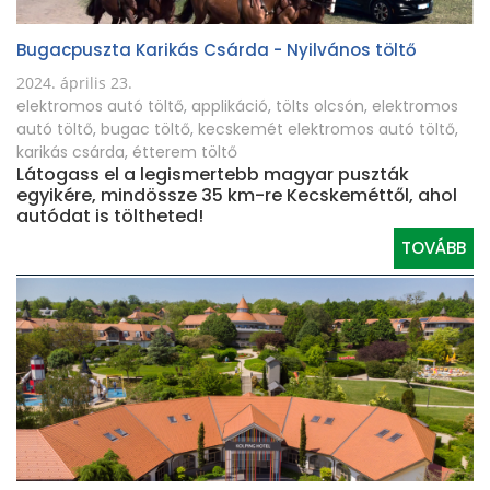
Bugacpuszta Karikás Csárda - Nyilvános töltő
2024. április 23.
elektromos autó töltő
,
applikáció
,
tölts olcsón
,
elektromos
autó töltő
,
bugac töltő
,
kecskemét elektromos autó töltő
,
karikás csárda
,
étterem töltő
Látogass el a legismertebb magyar puszták
egyikére, mindössze 35 km-re Kecskeméttől, ahol
autódat is töltheted!
TOVÁBB