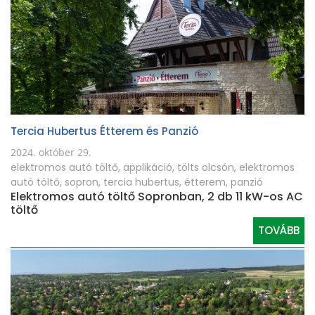
Tercia Hubertus Étterem és Panzió
2024. október 29.
elektromos autó töltő
,
applikáció
,
tölts olcsón
,
elektromos
autó töltő
,
sopron
,
tercia hubertus
,
étterem
,
panzió
Elektromos autó töltő Sopronban, 2 db 11 kW-os AC
töltő
TOVÁBB