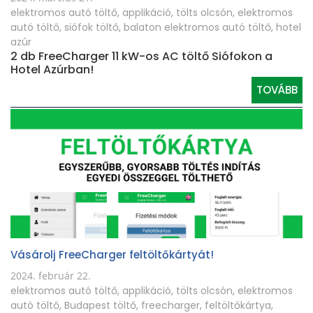
elektromos autó töltő
,
applikáció
,
tölts olcsón
,
elektromos
autó töltő
,
siófok töltő
,
balaton elektromos autó töltő
,
hotel
azúr
2 db FreeCharger 11 kW-os AC töltő Siófokon a
Hotel Azúrban!
TOVÁBB
Vásárolj FreeCharger feltöltőkártyát!
2024. február 22.
elektromos autó töltő
,
applikáció
,
tölts olcsón
,
elektromos
autó töltő
,
Budapest töltő
,
freecharger
,
feltöltőkártya
,