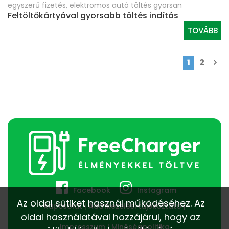
egyszerű fizetés
,
elektromos autó töltés gyorsan
Feltöltőkártyával gyorsabb töltés indítás
TOVÁBB
1
2
Facebook
Instagram
Az oldal sütiket használ működéséhez. Az
Kapcsolat
Adatkezelési tájékoztató
oldal használatával hozzájárul, hogy az
Impresszum
Minőségpolitika