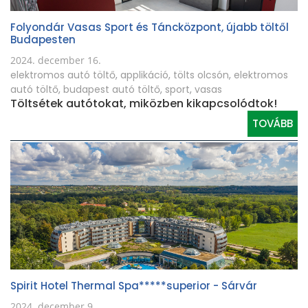
Folyondár Vasas Sport és Táncközpont, újabb töltől
Budapesten
2024. december 16.
elektromos autó töltő
,
applikáció
,
tölts olcsón
,
elektromos
autó töltő
,
budapest autó töltő
,
sport
,
vasas
Töltsétek autótokat, miközben kikapcsolódtok!
TOVÁBB
Spirit Hotel Thermal Spa*****superior - Sárvár
2024. december 9.