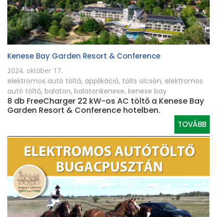
Kenese Bay Garden Resort & Conference
2024. október 17.
elektromos autó töltő
,
applikáció
,
tölts olcsón
,
elektromos
autó töltő
,
balaton
,
balatonkenese
,
kenese bay
8 db FreeCharger 22 kW-os AC töltő a Kenese Bay
Garden Resort & Conference hotelben.
TOVÁBB