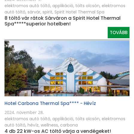
elektromos autó töltő
,
applikáció
,
tölts olcsón
,
elektromos
autó töltő
,
sárvár
,
spirit
,
Spirit Hotel Thermal Spa
8 töltő vár rátok Sárváron a Spirit Hotel Thermal
Spa*****superior hotelben!
TOVÁBB
Hotel Carbona Thermal Spa**** - Hévíz
2024. november 28.
elektromos autó töltő
,
applikáció
,
tölts olcsón
,
elektromos
autó töltő
,
hévíz
,
wellness
,
carbona
4 db 22 kW-os AC töltő várja a vendégeket!